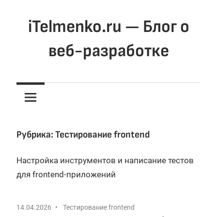
Перейти
к
iTelmenko.ru — Блог о
содержимому
веб-разработке
Мысли
о
вебе.
Программирование
для
Рубрика:
Тестирование frontend
веба
Настройка инструментов и написание тестов
для frontend-приложений
14.04.2026
Тестирование frontend