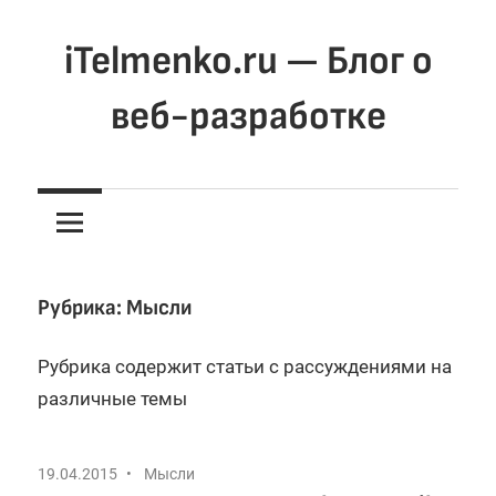
Перейти
к
iTelmenko.ru — Блог о
содержимому
веб-разработке
Мысли
о
вебе.
Программирование
для
Рубрика:
Мысли
веба
Рубрика содержит статьи с рассуждениями на
различные темы
19.04.2015
Мысли