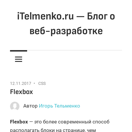
Перейти
к
iTelmenko.ru — Блог о
содержимому
веб-разработке
Мысли
о
вебе.
Программирование
для
12.11.2017
CSS
веба
Flexbox
Автор
Игорь Тельменко
Flexbox
— это более современный способ
располагать блоки на странице, чем