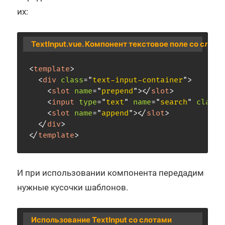
их:
TextInput.vue. Компонент текстовое поле со слота
<
template
>
<
div
class
=
"
text-input-container
"
>
<
slot
name
=
"
prepend
"
>
</
slot
>
<
input
type
=
"
text
"
name
=
"
search
"
class
=
<
slot
name
=
"
append
"
>
</
slot
>
</
div
>
</
template
>
И при использовании компонента передадим
нужные кусочки шаблонов.
Использование TextInput со слотами