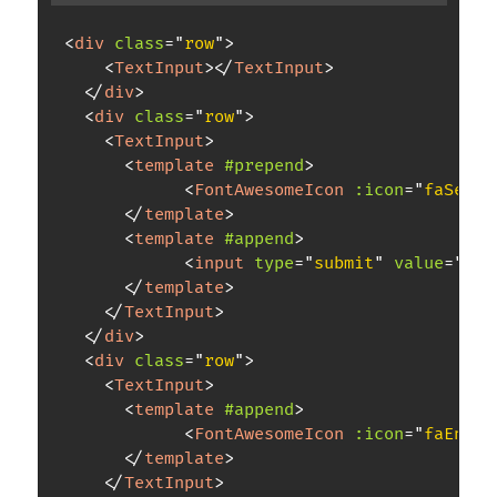
<
div
class
=
"
row
"
>
<
TextInput
>
</
TextInput
>
</
div
>
<
div
class
=
"
row
"
>
<
TextInput
>
<
template
#prepend
>
<
FontAwesomeIcon
:icon
=
"
faSearc
</
template
>
<
template
#append
>
<
input
type
=
"
submit
"
value
=
"
Sea
</
template
>
</
TextInput
>
</
div
>
<
div
class
=
"
row
"
>
<
TextInput
>
<
template
#append
>
<
FontAwesomeIcon
:icon
=
"
faEnvel
</
template
>
</
TextInput
>