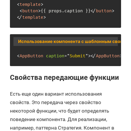
<
template
>
<
button
>
{{ props.caption }}
</
button
>
</
template
>
Использование компонента с шаблонным свойст
<
AppButton
caption
=
"
Submit
"
>
</
AppButton
>
Свойства передающие функции
Есть еще один вариант использования
свойств. Это передача через свойство
некоторой функции, что будет определять
поведение компонента. Для реализации,
например, паттерна Стратегия. Компонент в