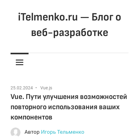
Перейти
к
iTelmenko.ru — Блог о
содержимому
веб-разработке
Мысли
о
вебе.
Программирование
для
25.02.2024
Vue.js
веба
Vue. Пути улучшения возможностей
повторного использования ваших
компонентов
Автор
Игорь Тельменко