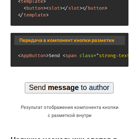
<
template
>
<
button
>
<
slot
>
</
slot
>
</
button
>
</
template
>
Передача в компонент кнопки разметки
<
AppButton
>
Send 
<
span
class
=
"
strong-text
"
>
m
Результат отображения компонента кнопки
с разметкой внутри