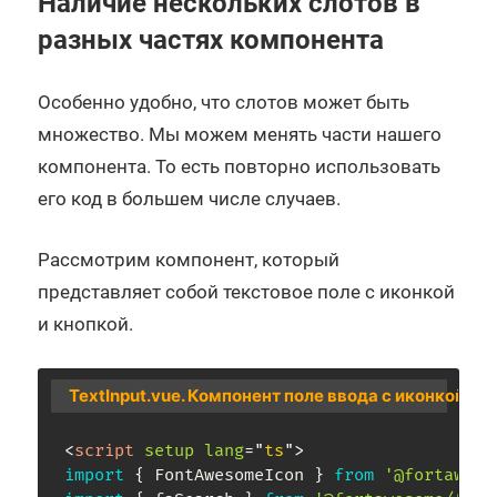
Наличие нескольких слотов в
разных частях компонента
Особенно удобно, что слотов может быть
множество. Мы можем менять части нашего
компонента. То есть повторно использовать
его код в большем числе случаев.
Рассмотрим компонент, который
представляет собой текстовое поле с иконкой
и кнопкой.
TextInput.vue. Компонент поле ввода с иконкой и 
<
script
setup
lang
=
"
ts
"
>
import
{
 FontAwesomeIcon 
}
from
'@fortaweso