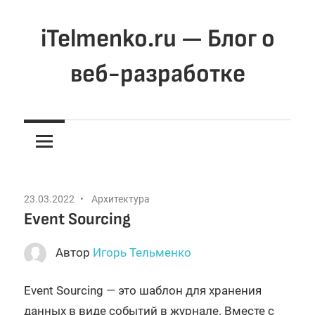
Перейти
к
iTelmenko.ru — Блог о
содержимому
веб-разработке
Мысли
о
вебе.
Программирование
для
23.03.2022
Архитектура
веба
Event Sourcing
Автор
Игорь Тельменко
Event Sourcing — это шаблон для хранения
данных в виде событий в журнале. Вместе с