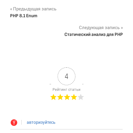
Навигация
Предыдущая запись
PHP 8.1 Enum
по
Следующая запись
записям
Статический анализ для PHP
4
Рейтинг статьи
авторизуйтесь