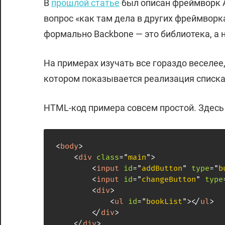
В
прошлой статье
был описан фреймворк An
вопрос «как там дела в других фреймворка
формально Backbone — это библиотека, а 
На примерах изучать все гораздо веселее
котором показывается реализация списка
HTML-код примера совсем простой. Здесь 
<
body
>
<
div
class
=
"
main
"
>
<
input
id
=
"
addButton
"
type
=
"
b
<
input
id
=
"
changeButton
"
type
<
div
>
<
ul
id
=
"
bookList
"
>
</
ul
>
</
div
>
</
div
>