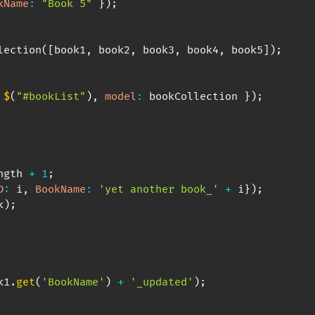
kName
:
"Book 5"
}
)
;
lection
(
[
book1
,
 book2
,
 book3
,
 book4
,
 book5
]
)
;
$
(
"#bookList"
)
,
model
:
 bookCollection 
}
)
;
ngth 
+
1
;
D
:
 i
,
BookName
:
'yet another book_'
+
 i
}
)
;
k
)
;
k1
.
get
(
'BookName'
)
+
'_updated'
)
;