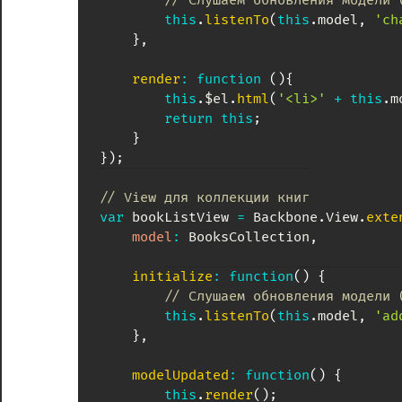
// Слушаем обновления модели 
this
.
listenTo
(
this
.
model
,
'ch
}
,
render
:
function
(
)
{
this
.
$el
.
html
(
'<li>'
+
this
.
m
return
this
;
}
}
)
;
// View для коллекции книг
var
 bookListView 
=
 Backbone
.
View
.
exte
model
:
 BooksCollection
,
initialize
:
function
(
)
{
// Слушаем обновления модели 
this
.
listenTo
(
this
.
model
,
'ad
}
,
modelUpdated
:
function
(
)
{
this
.
render
(
)
;