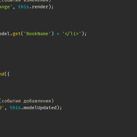
(события изменения)
ange'
,
this
.
render
)
;
odel
.
get
(
'BookName'
)
+
'</li>'
)
;
nd
(
{
(события добавления)
d'
,
this
.
modelUpdated
)
;