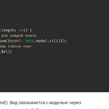
.
length
;
++
i
)
{
 для каждой книги
iew
(
{
model
:
this
.
model
.
at
(
i
)
}
)
;
вид списка книг
.
$el
)
;
nd(). Вид связывается с моделью через