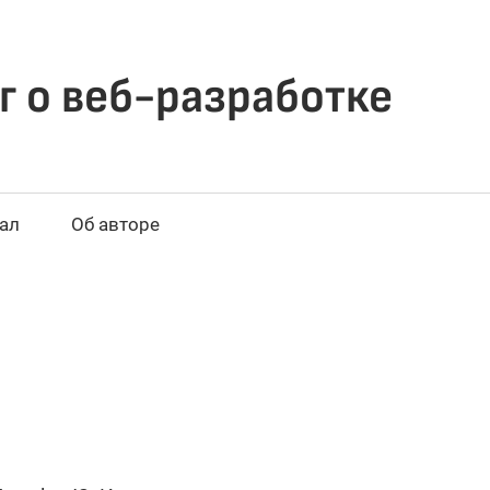
г о веб-разработке
ал
Об авторе