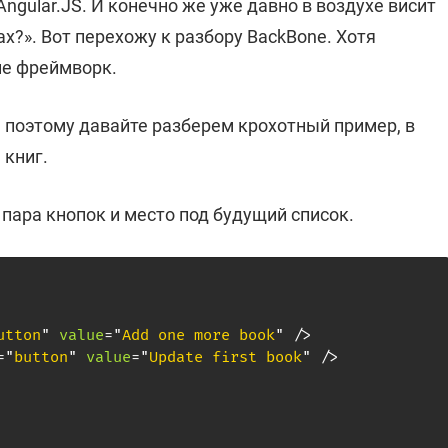
gular.JS. И конечно же уже давно в воздухе висит
х?». Вот перехожу к разбору BackBone. Хотя
не фреймворк.
, поэтому давайте разберем крохотный пример, в
 книг.
пара кнопок и место под будущий список.
utton
"
value
=
"
Add one more book
"
/>
=
"
button
"
value
=
"
Update first book
"
/>