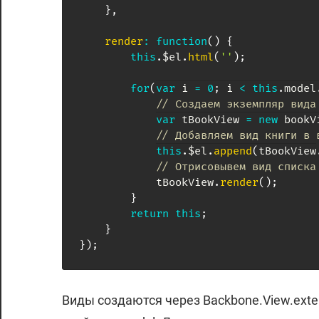
}
,
render
:
function
(
)
{
this
.
$el
.
html
(
''
)
;
for
(
var
 i 
=
0
;
 i 
<
this
.
model
// Создаем экземпляр вида
var
 tBookView 
=
new
bookV
// Добавляем вид книги в 
this
.
$el
.
append
(
tBookView
// Отрисовывем вид списка
            tBookView
.
render
(
)
;
}
return
this
;
}
}
)
;
Виды создаются через Backbone.View.exte