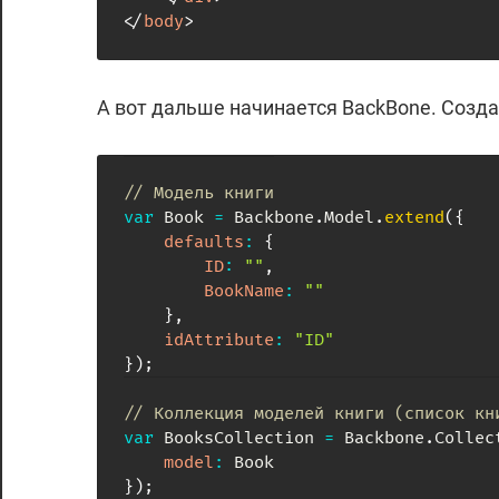
</
body
>
А вот дальше начинается BackBone. Созд
// Модель книги
var
 Book 
=
 Backbone
.
Model
.
extend
(
{
defaults
:
{
ID
:
""
,
BookName
:
""
}
,
idAttribute
:
"ID"
}
)
;
// Коллекция моделей книги (список кн
var
 BooksCollection 
=
 Backbone
.
Collec
model
:
}
)
;