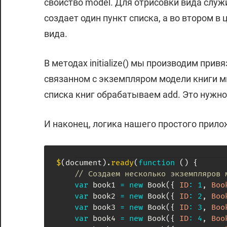
свойство model. Для отрисовки вида служи
создает один пункт списка, а во втором 
вида.
В методах initialize() мы производим при
связанном с экземпляром модели книги м
списка книг обрабатываем add. Это нужн
И наконец, логика нашего простого прило
$
(
document
)
.
ready
(
function
(
)
{
// Создаем несколько экземпляров 
var
 book1 
=
new
Book
(
{
ID
:
1
,
Boo
var
 book2 
=
new
Book
(
{
ID
:
2
,
Boo
var
 book3 
=
new
Book
(
{
ID
:
3
,
Boo
var
 book4 
=
new
Book
(
{
ID
:
4
,
Boo