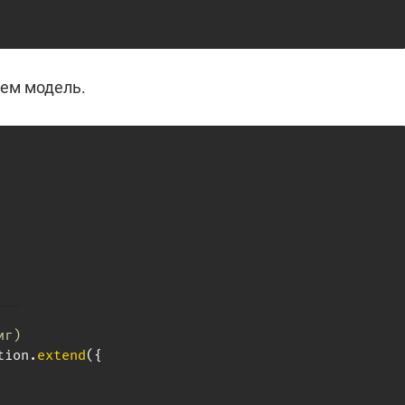
аем модель.
иг)
tion
.
extend
(
{