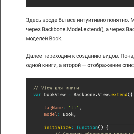
Здесь вроде бы все интуитивно понятно. 
через Backbone.Model.extend(), а через Ba
моделей Book.
Далее переходим к созданию видов. Пона
одной книги, а второй — отображение спис
// View для книги
var
 bookView 
=
 Backbone
.
View
.
extend
(
{
tagName
:
'li'
,
model
:
 Book
,
initialize
:
function
(
)
{