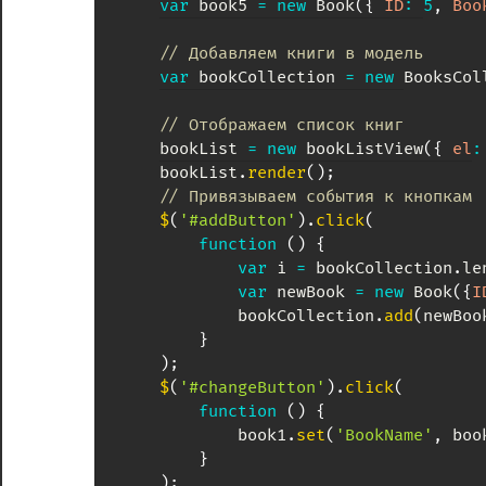
var
 book5 
=
new
Book
(
{
ID
:
5
,
Boo
// Добавляем книги в модель
var
 bookCollection 
=
new
BooksCol
// Отображаем список книг
	bookList 
=
new
bookListView
(
{
el
:
	bookList
.
render
(
)
;
// Привязываем события к кнопкам
$
(
'#addButton'
)
.
click
(
function
(
)
{
var
 i 
=
 bookCollection
.
le
var
 newBook 
=
new
Book
(
{
I
			bookCollection
.
add
(
newBoo
}
)
;
$
(
'#changeButton'
)
.
click
(
function
(
)
{
			book1
.
set
(
'BookName'
,
 boo
}
)
;