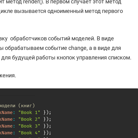
т метод render(). В первом случает этот метод
в цикле вызывается одноименный метод первого
вязку обработчиков событий моделей. В виде
ы обрабатываем событие change, а в виде для
о для будущей работы кнопок управления списком.
жения.
модели (книг)
kName
:
"Book 1"
}
)
;
kName
:
"Book 2"
}
)
;
kName
:
"Book 3"
}
)
;
kName
:
"Book 4"
}
)
;