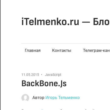
Перейти
к
содержимому
iTelmenko.ru — Бло
Мысли
о
вебе.
Главная
Контакты
Телеграм-кан
Программирование
для
веба
11.05.2015
JavaScript
BackBone.Js
Автор
Игорь Тельменко